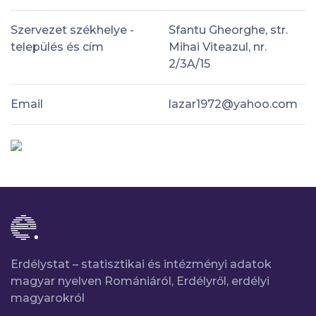
Szervezet székhelye -
Sfantu Gheorghe, str.
település és cím
Mihai Viteazul, nr.
2/3A/15
Email
lazar1972@yahoo.com
Erdélystat – statisztikai és intézményi adatok
magyar nyelven Romániáról, Erdélyről, erdélyi
magyarokról