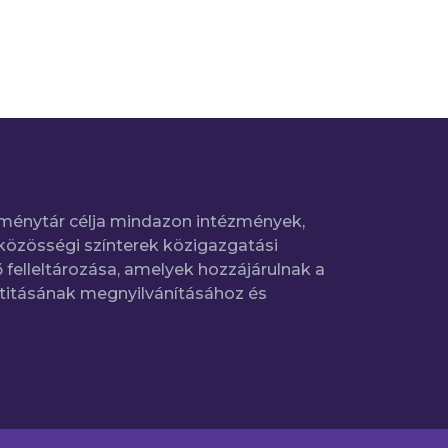
ménytár célja mindazon intézmények,
közösségi színterek közigazgatási
 felleltározása, amelyek hozzájárulnak a
titásának megnyilvánításához és