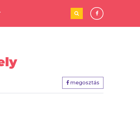
T
ely
megosztás