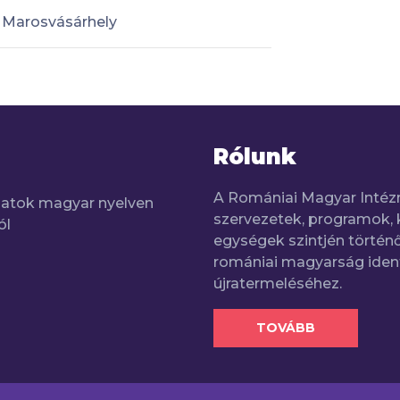
Marosvásárhely
Rólunk
A Romániai Magyar Intéz
adatok magyar nyelven
szervezetek, programok, 
ól
egységek szintjén történő
romániai magyarság iden
újratermeléséhez.
TOVÁBB