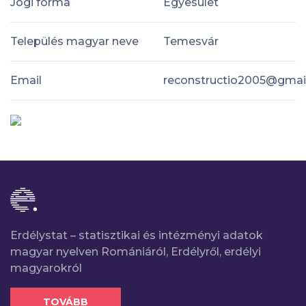
Jogi forma
Egyesület
Település magyar neve
Temesvár
Email
reconstructio2005@gmai
Erdélystat – statisztikai és intézményi adatok
magyar nyelven Romániáról, Erdélyről, erdélyi
magyarokról
TOVÁBB