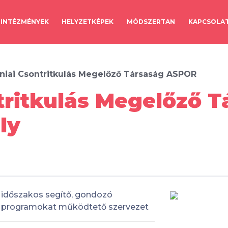
INTÉZMÉNYEK
HELYZETKÉPEK
MÓDSZERTAN
KAPCSOLA
iai Csontritkulás Megelőző Társaság ASPOR
tritkulás Megelőző 
ly
időszakos segítő, gondozó
programokat működtető szervezet