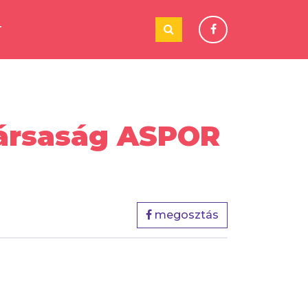
T
Társaság ASPOR
megosztás