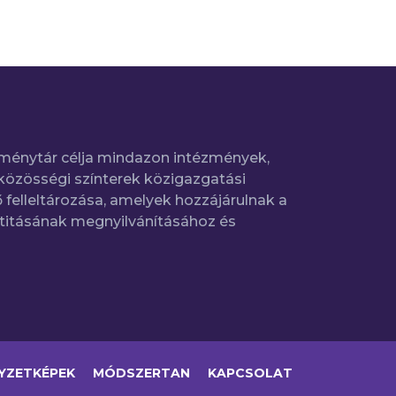
ménytár célja mindazon intézmények,
közösségi színterek közigazgatási
 felleltározása, amelyek hozzájárulnak a
titásának megnyilvánításához és
YZETKÉPEK
MÓDSZERTAN
KAPCSOLAT