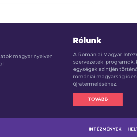
Rólunk
A Romániai Magyar Intéz
adatok magyar nyelven
szervezetek, programok, 
ól
egységek szintjén történő
romániai magyarság iden
újratermeléséhez.
TOVÁBB
INTÉZMÉNYEK
HEL