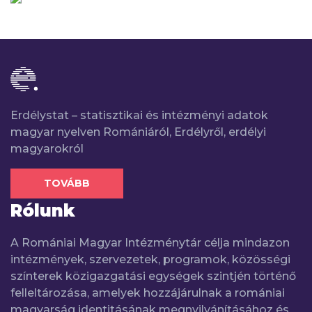
Erdélystat – statisztikai és intézményi adatok
magyar nyelven Romániáról, Erdélyről, erdélyi
magyarokról
TOVÁBB
Rólunk
A Romániai Magyar Intézménytár célja mindazon
intézmények, szervezetek, programok, közösségi
színterek közigazgatási egységek szintjén történő
felleltározása, amelyek hozzájárulnak a romániai
magyarság identitásának megnyilvánításához és