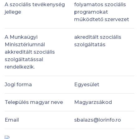
A szociális tevékenység
folyamatos szociális
jellege
programokat
működtető szervezet
A Munkaügyi
akreditált szociális
Minisztériumnál
szolgáltatás
akkreditált szociális
szolgáltatással
rendelkezik.
Jogi forma
Egyesület
Település magyar neve
Magyarzsákod
Email
sbalazs@lorinfo.ro