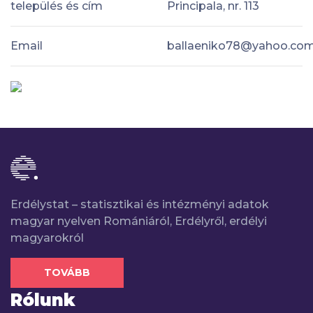
település és cím
Principala, nr. 113
Email
ballaeniko78@yahoo.co
Erdélystat – statisztikai és intézményi adatok
magyar nyelven Romániáról, Erdélyről, erdélyi
magyarokról
TOVÁBB
Rólunk