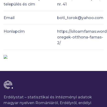
település és cím
nr. 41
Email
boti_torok@yahoo.com
Honlapcím
https://siloamfarnas.wor
oregek-otthona-farnas-
2/
Erdélystat – statisztikai és intézményi adatok
magyar nyelven Romániáról, Erdélyről, erdélyi