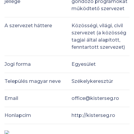
jellege
gondozó programokat
működtető szervezet
A szervezet háttere
Közösségi, világi, civil
szervezet (a közösség
tagjai által alapított,
fenntartott szervezet)
Jogi forma
Egyesület
Település magyar neve
Székelykeresztúr
Email
office@kisterseg.ro
Honlapcím
http://kisterseg.ro