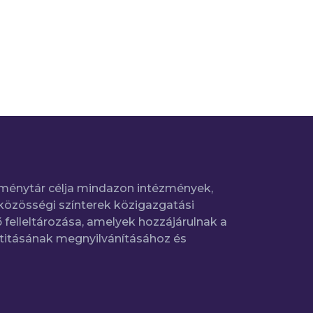
ménytár célja mindazon intézmények,
közösségi színterek közigazgatási
 felleltározása, amelyek hozzájárulnak a
titásának megnyilvánításához és