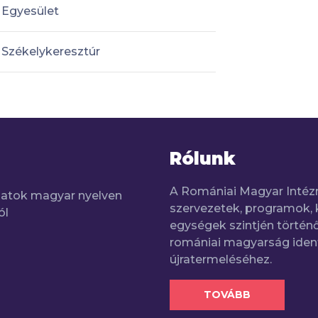
Egyesület
Székelykeresztúr
Rólunk
A Romániai Magyar Intéz
adatok magyar nyelven
szervezetek, programok, 
ól
egységek szintjén történő
romániai magyarság iden
újratermeléséhez.
TOVÁBB