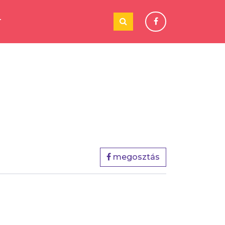
T
megosztás