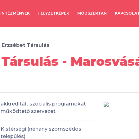
INTÉZMÉNYEK
HELYZETKÉPEK
MÓDSZERTAN
KAPCSOLA
 Erzsébet Társulás
 Társulás - Marosvás
akkreditált szociális programokat
működtető szervezet
Kistérségi (néhány szomszédos
település)