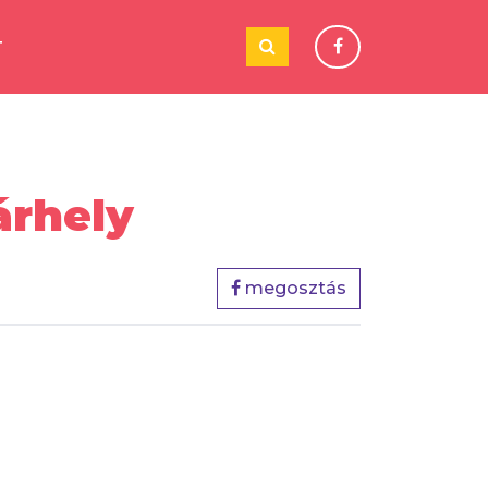
T
árhely
megosztás