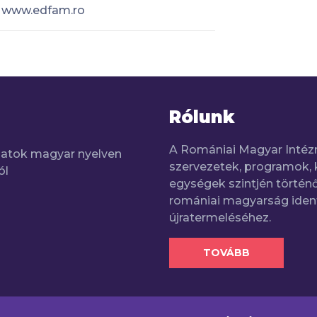
www.edfam.ro
Rólunk
A Romániai Magyar Intéz
adatok magyar nyelven
szervezetek, programok, 
ól
egységek szintjén történő
romániai magyarság iden
újratermeléséhez.
TOVÁBB