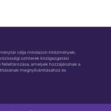
ménytár célja mindazon intézmények,
közösségi színterek közigazgatási
 felleltározása, amelyek hozzájárulnak a
titásának megnyilvánításához és