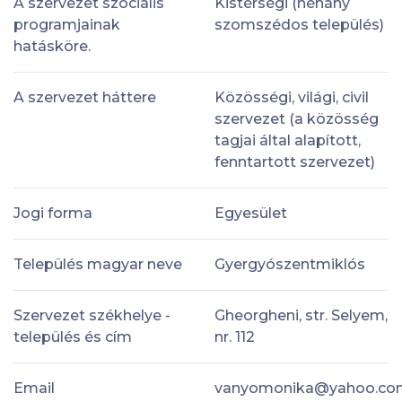
A szervezet szociális
Kistérségi (néhány
programjainak
szomszédos település)
hatásköre.
A szervezet háttere
Közösségi, világi, civil
szervezet (a közösség
tagjai által alapított,
fenntartott szervezet)
Jogi forma
Egyesület
Település magyar neve
Gyergyószentmiklós
Szervezet székhelye -
Gheorgheni, str. Selyem,
település és cím
nr. 112
Email
vanyomonika@yahoo.co