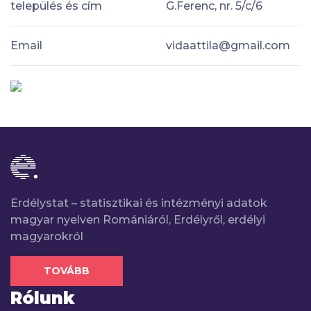
település és cím
G.Ferenc, nr. 5/c/6
Email
vidaattila@gmail.com
Erdélystat – statisztikai és intézményi adatok
magyar nyelven Romániáról, Erdélyről, erdélyi
magyarokról
TOVÁBB
Rólunk