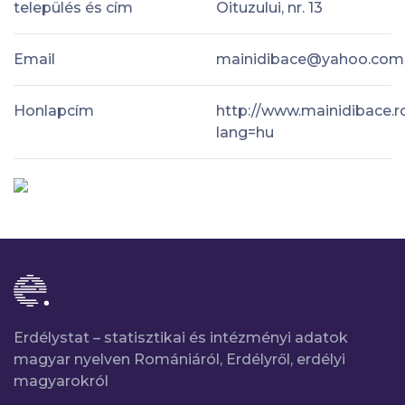
település és cím
Oituzului, nr. 13
Email
mainidibace@yahoo.com
Honlapcím
http://www.mainidibace.r
lang=hu
Erdélystat – statisztikai és intézményi adatok
magyar nyelven Romániáról, Erdélyről, erdélyi
magyarokról