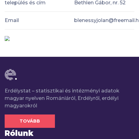
település és cím
Bethlen Gábor, nr. 52
Email
blenessyjolan@freemail.
Erdélystat – statisztikai és intézményi adatok
magyar nyelven Romániáról, Erdélyről, erdélyi
magyarokról
TOVÁBB
Rólunk