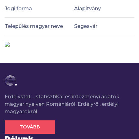
Jogi forma
Alapítvány
Település magyar neve
Segesvár
Erdélystat – statisztikai és intézményi adatok
magyar nyelven Romániáról, Erdélyről, erdélyi
magyarokról
TOVÁBB