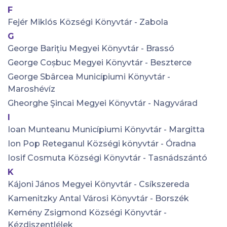
F
Fejér Miklós Községi Könyvtár - Zabola
G
George Bariţiu Megyei Könyvtár - Brassó
George Coșbuc Megyei Könyvtár - Beszterce
George Sbârcea Municípiumi Könyvtár -
Maroshévíz
Gheorghe Şincai Megyei Könyvtár - Nagyvárad
I
Ioan Munteanu Municípiumi Könyvtár - Margitta
Ion Pop Reteganul Községi könyvtár - Óradna
Iosif Cosmuta Községi Könyvtár - Tasnádszántó
K
Kájoni János Megyei Könyvtár - Csíkszereda
Kamenitzky Antal Városi Könyvtár - Borszék
Kemény Zsigmond Községi Könyvtár -
Kézdiszentlélek