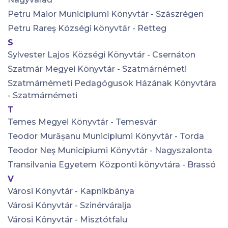
Petru Maior Municípiumi Könyvtár - Szászrégen
Petru Rareş Községi könyvtár - Retteg
S
Sylvester Lajos Községi Könyvtár - Csernáton
Szatmár Megyei Könyvtár - Szatmárnémeti
Szatmárnémeti Pedagógusok Házának Könyvtára
- Szatmárnémeti
T
Temes Megyei Könyvtár - Temesvár
Teodor Murășanu Municípiumi Könyvtár - Torda
Teodor Neş Municípiumi Könyvtár - Nagyszalonta
Transilvania Egyetem Központi könyvtára - Brassó
V
Városi Könyvtár - Kapnikbánya
Városi Könyvtár - Szinérváralja
Városi Könyvtár - Misztótfalu