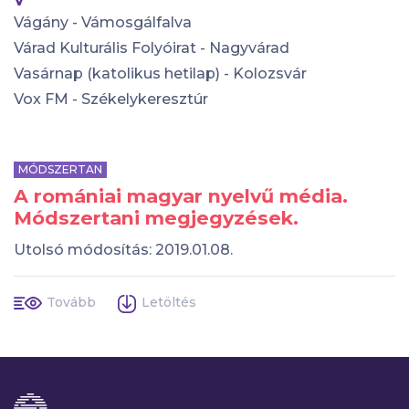
V
Vágány - Vámosgálfalva
Várad Kulturális Folyóirat - Nagyvárad
Vasárnap (katolikus hetilap) - Kolozsvár
Vox FM - Székelykeresztúr
MÓDSZERTAN
A romániai magyar nyelvű média.
Módszertani megjegyzések.
Utolsó módosítás: 2019.01.08.
Tovább
Letöltés