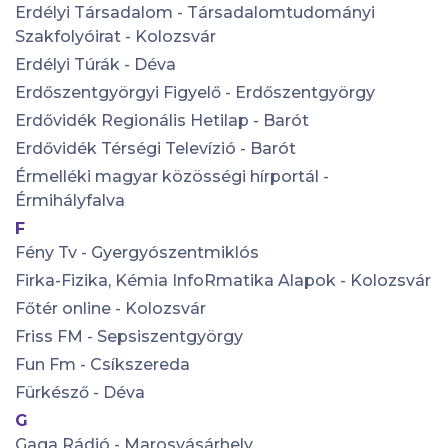
Erdélyi Társadalom - Társadalomtudományi
Szakfolyóirat - Kolozsvár
Erdélyi Túrák - Déva
Erdőszentgyörgyi Figyelő - Erdőszentgyörgy
Erdővidék Regionális Hetilap - Barót
Erdővidék Térségi Televízió - Barót
Érmelléki magyar közösségi hírportál -
Érmihályfalva
F
Fény Tv - Gyergyószentmiklós
Firka-Fizika, Kémia InfoRmatika Alapok - Kolozsvár
Főtér online - Kolozsvár
Friss FM - Sepsiszentgyörgy
Fun Fm - Csíkszereda
Fürkésző - Déva
G
Gaga Rádió - Marosvásárhely