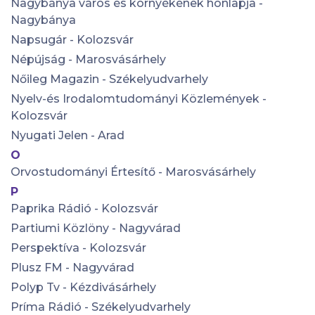
Nagybánya város és környékének honlapja -
Nagybánya
Napsugár - Kolozsvár
Népújság - Marosvásárhely
Nőileg Magazin - Székelyudvarhely
Nyelv-és Irodalomtudományi Közlemények -
Kolozsvár
Nyugati Jelen - Arad
O
Orvostudományi Értesítő - Marosvásárhely
P
Paprika Rádió - Kolozsvár
Partiumi Közlöny - Nagyvárad
Perspektíva - Kolozsvár
Plusz FM - Nagyvárad
Polyp Tv - Kézdivásárhely
Príma Rádió - Székelyudvarhely