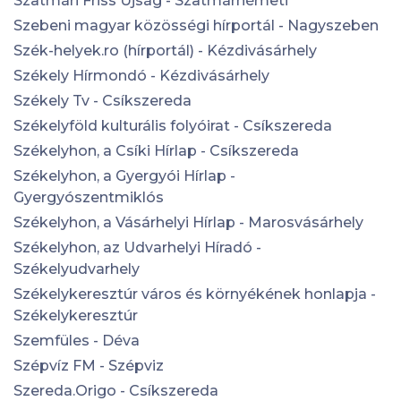
Szatmári Friss Újság - Szatmárnémeti
Szebeni magyar közösségi hírportál - Nagyszeben
Szék-helyek.ro (hírportál) - Kézdivásárhely
Székely Hírmondó - Kézdivásárhely
Székely Tv - Csíkszereda
Székelyföld kulturális folyóirat - Csíkszereda
Székelyhon, a Csíki Hírlap - Csíkszereda
Székelyhon, a Gyergyói Hírlap -
Gyergyószentmiklós
Székelyhon, a Vásárhelyi Hírlap - Marosvásárhely
Székelyhon, az Udvarhelyi Híradó -
Székelyudvarhely
Székelykeresztúr város és környékének honlapja -
Székelykeresztúr
Szemfüles - Déva
Szépvíz FM - Szépviz
Szereda.Origo - Csíkszereda