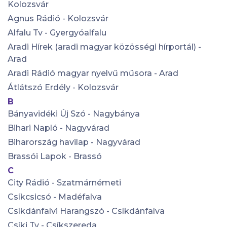
Kolozsvár
Agnus Rádió - Kolozsvár
Alfalu Tv - Gyergyóalfalu
Aradi Hírek (aradi magyar közösségi hírportál) -
Arad
Aradi Rádió magyar nyelvű műsora - Arad
Átlátszó Erdély - Kolozsvár
B
Bányavidéki Új Szó - Nagybánya
Bihari Napló - Nagyvárad
Biharország havilap - Nagyvárad
Brassói Lapok - Brassó
C
City Rádió - Szatmárnémeti
Csíkcsicsó - Madéfalva
Csíkdánfalvi Harangszó - Csíkdánfalva
Csíki Tv - Csíkszereda