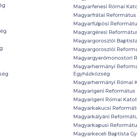
ég
Magyarfenesi Római Kat
Magyarfrátai Reformátu
Magyarfülpösi Reformát
ség
Magyargéresi Reformátu
Magyargoroszlói Baptist
g
Magyargoroszlói Reform
Magyargyerőmonostori 
Magyarhermányi Reform
ség
Egyházközség
Magyarhermányi Római K
Magyarigeni Református
Magyarigeni Római Kato
Magyarkakucsi Reformát
Magyarkályáni Reformát
Magyarkapusi Reformátu
Magyarkeceli Baptista Gy