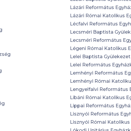
Lázári Református Egyh
Lázári Római Katolikus 
Lécfalvi Református Egy
g
Lecsméri Baptista Gyüle
Lecsméri Református Eg
Légeni Római Katolikus 
zség
Lelei Baptista Gyülekezet
Lelei Református Egyhá
g
Lemhényi Református E
Lemhényi Római Katolik
Lengyelfalvi Református
Libáni Római Katolikus 
ég
Lippai Református Egyh
Lisznyói Református Eg
Lisznyói Római Katoliku
Lókodi Unitárius Egyház