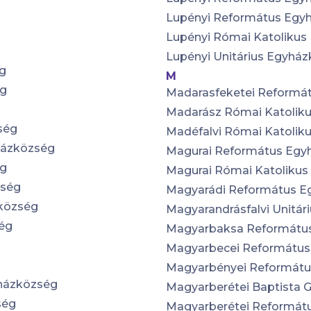
Lupényi Református Egy
Lupényi Római Katolikus
Lupényi Unitárius Egyhá
ég
M
ég
Madarasfeketei Reformá
Madarász Római Katolik
ség
Madéfalvi Római Katolik
házközség
Magurai Református Egy
ég
Magurai Római Katoliku
zség
Magyarádi Református E
község
Magyarandrásfalvi Unitá
ég
Magyarbaksa Reformátu
Magyarbecei Református
Magyarbényei Reformátu
yházközség
Magyarberétei Baptista 
ség
Magyarberétei Reformát