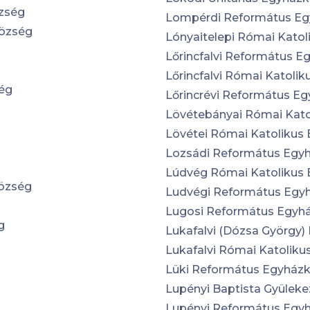
özség
Lompérdi Református E
község
Lónyaitelepi Római Kato
Lőrincfalvi Református 
Lőrincfalvi Római Katoli
ség
Lőrincrévi Református E
Lövétebányai Római Kat
Lövétei Római Katolikus
Lozsádi Református Egy
Lúdvég Római Katolikus
község
Ludvégi Református Egy
Lugosi Református Egyh
g
Lukafalvi (Dózsa György
Lukafalvi Római Katolik
Lüki Református Egyház
Lupényi Baptista Gyüleke
Lupényi Református Egy