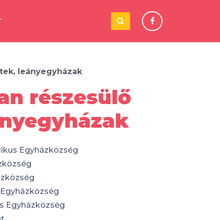
T
etek, leányegyházak
an részesülő
ányegyházak
likus Egyházközség
zközség
ázközség
s Egyházközség
kus Egyházközség
et