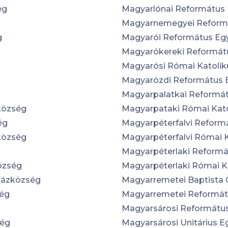
ég
Magyarlónai Református
Magyarnemegyei Reform
g
Magyarói Református Eg
Magyarókereki Reformát
Magyarósi Római Katoli
Magyarózdi Református 
Magyarpalatkai Reformá
község
Magyarpataki Római Kat
ég
Magyarpéterfalvi Refor
község
Magyarpéterfalvi Római 
Magyarpéterlaki Reform
özség
Magyarpéterlaki Római K
házközség
Magyarremetei Baptista 
ség
Magyarremetei Reformá
Magyarsárosi Reformátu
ség
Magyarsárosi Unitárius 