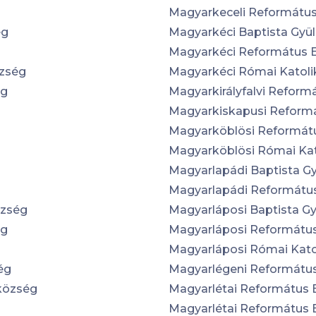
Magyarkeceli Reformátu
ég
Magyarkéci Baptista Gyü
Magyarkéci Református 
özség
Magyarkéci Római Katol
ég
Magyarkirályfalvi Refor
Magyarkiskapusi Reform
Magyarköblösi Reformát
Magyarköblösi Római Ka
Magyarlapádi Baptista G
Magyarlapádi Reformátu
özség
Magyarláposi Baptista G
ég
Magyarláposi Reformátu
Magyarláposi Római Kat
ég
Magyarlégeni Reformátu
község
Magyarlétai Református
Magyarlétai Református