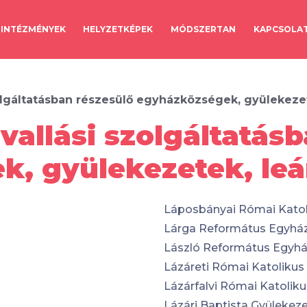
INTÉZMÉNYEK
HELYZETKÉPEK
MÓDSZERTAN
KAPCSOLA
olgáltatásban részesülő egyházközségek, gyülekez
vallási szolgáltatásb
k, gyülekezetek, le
Láposbányai Római Kato
Lárga Református Egyhá
László Református Egyh
Lázáreti Római Katoliku
Lázárfalvi Római Katoli
Lázári Baptista Gyülekez