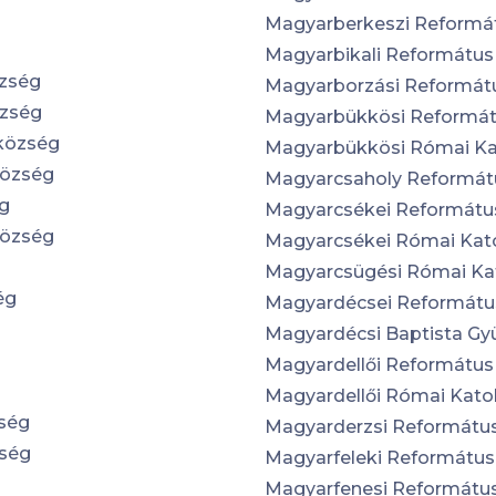
Magyarberkeszi Reformá
Magyarbikali Reformátu
özség
Magyarborzási Reformát
özség
Magyarbükkösi Reformá
zközség
Magyarbükkösi Római Ka
község
Magyarcsaholy Reformát
ég
Magyarcsékei Reformátu
község
Magyarcsékei Római Kat
Magyarcsügési Római Ka
ég
Magyardécsei Reformátu
Magyardécsi Baptista Gy
Magyardellői Reformátu
g
Magyardellői Római Kato
zség
Magyarderzsi Reformátu
zség
Magyarfeleki Reformátu
Magyarfenesi Reformátu