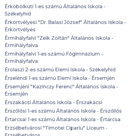
Érköbölkúti 1-es számú Általános Iskola -
Székelyhíd
Érkörtvélyesi "Dr. Balasi József" Általános Iskola -
Érkörtvélyes
Érmihályfalvi "Zelk Zoltán" Általános Iskola -
Érmihályfalva
Érmihályfalvi 1-es számú Főgimnázium -
Érmihályfalva
Érolaszi 2-es számú Elemi Iskola - Székelyhíd
Érseléndi 1-es számú Elemi Iskola - Érsemjén
Érsemjéni "Kazinczy Ferenc" Általános Iskola -
Érsemjén
Érszakácsi Általános Iskola - Érszakácsi
Érszőlősi 1-es számú Általános Iskola - Érszőllős
Értarcsai 1-es számú Általános Iskola - Értarcsa
Erzsébetvárosi "Timotei Cipariu" Líceum -
Erzsébetváros