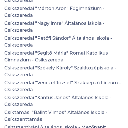
Csíkszereda
Csíkszeredai "Márton Áron" Főgimnázium -
Csíkszereda
Csíkszeredai "Nagy Imre" Általános Iskola -
Csíkszereda
Csíkszeredai "Petőfi Sándor" Általános Iskola -
Csíkszereda
Csíkszeredai "Segitő Mária" Romai Katolikus
Gimnázium - Csíkszereda
Csíkszeredai "Székely Károly" Szakközépiskola -
Csíkszereda
Csíkszeredai "Venczel József" Szakképző Líceum -
Csíkszereda
Csíkszeredai "Xántus János" Általános Iskola -
Csíkszereda
Csíktamási "Bálint Vilmos" Általános Iskola -
Csíkszenttamás
Csittszentiváni Általános Iskola - Mezőpanit