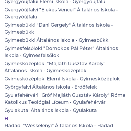
Gyergyóújfalui Elemi Iskola - Gyergyóújfalu
Gyergyóújfalvi "Elekes Vencel" Általános Iskola -
Gyergyóújfalu
Gyimesbükki "Dani Gergely" Általános Iskola -
Gyimesbükk
Gyimesbükki Általános Iskola - Gyimesbükk
Gyimesfelsőloki "Domokos Pál Péter" Általános
Iskola - Gyimesfelsőlok
Gyimesközéploki "Majláth Gusztáv Károly"
Általános Iskola - Gyimesközéplok
Gyimesközéploki Elemi Iskola - Gyimesközéplok
Györgyfalvi Általános Iskola - Erdőfelek
Gyulafehérvári "Gróf Majláth Gusztáv Károly" Római
Katolikus Teológiai Líceum - Gyulafehérvár
Gyulakutai Általános Iskola - Gyulakuta
H
Hadadi "Wesselényi" Általános Iskola - Hadad