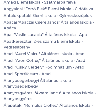
Amaci Elemi Iskola - Szatmárpálfalva
Angyalosi "Forró Elek" Elemi Iskola - Gidófalva
Antalokpataki Elemi Iskola - Gyimesközéplok
Apácai 'Apáczai Csere János' Általános Iskola -
Apáca
Apai "Vasile Lucaciu" Általános Iskola - Apa
Apátkeresztúri 2-es számú Elemi Iskola -
Vedresábrány
Aradi "Aurel Vlaicu" Általános Iskola - Arad
Aradi "Aron Cotruş" Általános Iskola - Arad
Aradi "Csiky Gergely" Főgimnázium - Arad
Aradi Sportlíceum - Arad
Aranyosegerbegyi Általános Iskola -
Aranyosegerbegy
Aranyosgyéresi "Avram Iancu" Általános Iskola -
Aranyosgyéres
Árapataki "Romulus Cioflec" Általános Iskola -