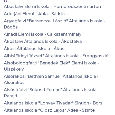
A
Abásfalvi Elemi Iskola - Homoródszentmárton
Adorjáni Elemi Iskola - Sárköz
Agyagfalvi "Berzenczei László" Általános Iskola -
Bögöz
Ajnádi Elemi Iskola - Csíkszentmihály
Ákosfalvi Általános Iskola - Ákosfalva
Ákosi Általános Iskola - Ákos
Albisi "Irinyi József" Általános Iskola - Érbogyoszló
Alsóboldogfalvi "Benedek Elek" Elemi Iskola -
Újszékely
Alsórákosi 'Bethlen Sámuel' Általános Iskola -
Alsórákos
Alsósófalvi "Sükösd Ferenc" Általános Iskola -
Parajd
Általános Iskola "Lonyay Tivadar" Sîntion - Bors
Általános Iskola "Olosz Lajos" Adea - Szinte