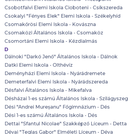
Csobotfalvi Elemi Iskola Cioboteni - Csíkszereda
Csokalyi "Fényes Elek" Elemi Iskola - Székelyhíd
Csomakőrösi Elemi Iskola - Kovászna
Csomaközi Általános Iskola - Csomaköz
Csomortáni Elemi Iskola - Kézdialmás
D
Dálnoki "Darkó Jenő" Általános Iskola - Dálnok
Datki Elemi Iskola - Olthévíz
Deményházi Elemi Iskola - Nyárádremete
Demeterfalvi Elemi Iskola - Nyárádszereda
Désfalvi Általános Iskola - Mikefalva
Désházai 1-es számú Általános Iskola - Szilágyszeg
Dési "Andrei Mureșanu" Főgimnázium - Dés
Dési 1-es számú Általános Iskola - Dés
Dettai "Sfantul Nicolae" Szakképző Líceum - Detta
Dévai "Teglas Gabor" Elméleti Líceum - Déva