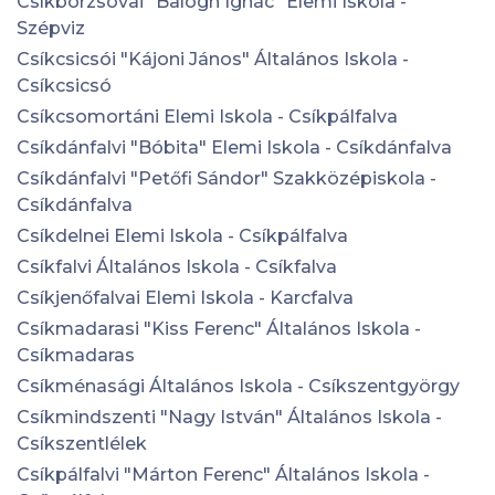
Csíkborzsovai "Balogh Ignác" Elemi Iskola -
Szépviz
Csíkcsicsói "Kájoni János" Általános Iskola -
Csíkcsicsó
Csíkcsomortáni Elemi Iskola - Csíkpálfalva
Csíkdánfalvi "Bóbita" Elemi Iskola - Csíkdánfalva
Csíkdánfalvi "Petőfi Sándor" Szakközépiskola -
Csíkdánfalva
Csíkdelnei Elemi Iskola - Csíkpálfalva
Csíkfalvi Általános Iskola - Csíkfalva
Csíkjenőfalvai Elemi Iskola - Karcfalva
Csíkmadarasi "Kiss Ferenc" Általános Iskola -
Csíkmadaras
Csíkménasági Általános Iskola - Csíkszentgyörgy
Csíkmindszenti "Nagy István" Általános Iskola -
Csíkszentlélek
Csíkpálfalvi "Márton Ferenc" Általános Iskola -