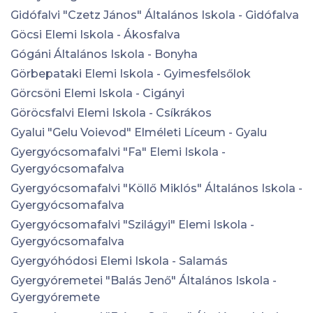
Gidófalvi "Czetz János" Általános Iskola - Gidófalva
Göcsi Elemi Iskola - Ákosfalva
Gógáni Általános Iskola - Bonyha
Görbepataki Elemi Iskola - Gyimesfelsőlok
Görcsöni Elemi Iskola - Cigányi
Göröcsfalvi Elemi Iskola - Csíkrákos
Gyalui "Gelu Voievod" Elméleti Líceum - Gyalu
Gyergyócsomafalvi "Fa" Elemi Iskola -
Gyergyócsomafalva
Gyergyócsomafalvi "Köllő Miklós" Általános Iskola -
Gyergyócsomafalva
Gyergyócsomafalvi "Szilágyi" Elemi Iskola -
Gyergyócsomafalva
Gyergyóhódosi Elemi Iskola - Salamás
Gyergyóremetei "Balás Jenő" Általános Iskola -
Gyergyóremete